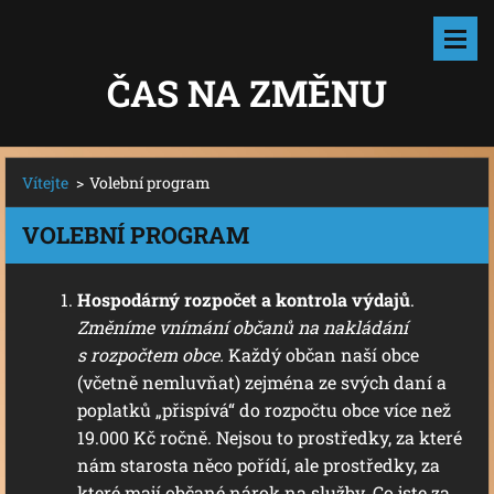
ČAS NA ZMĚNU
Vítejte
>
Volební program
VOLEBNÍ PROGRAM
Hospodárný rozpočet a kontrola výdajů
.
Změníme vnímání občanů na nakládání
s rozpočtem obce.
Každý občan naší obce
(včetně nemluvňat) zejména ze svých daní a
poplatků „přispívá“ do rozpočtu obce více než
19.000 Kč ročně. Nejsou to prostředky, za které
nám starosta něco pořídí, ale prostředky, za
které mají občané nárok na služby. Co jste za